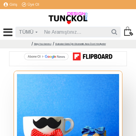
Giriş
Üye Ol
TÜMÜ
Blog Yazılarımız
Babalar Günü İçin Ekonomik Ama Özel Hediyeler