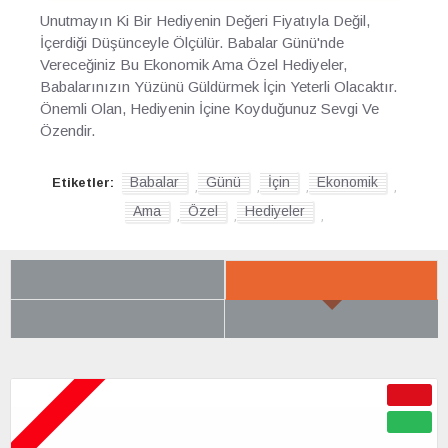
Unutmayın Ki Bir Hediyenin Değeri Fiyatıyla Değil,
İçerdiği Düşünceyle Ölçülür. Babalar Günü'nde
Vereceğiniz Bu Ekonomik Ama Özel Hediyeler,
Babalarınızın Yüzünü Güldürmek İçin Yeterli Olacaktır.
Önemli Olan, Hediyenin İçine Koyduğunuz Sevgi Ve
Özendir.
Babalar
Günü
İçin
Ekonomik
Etiketler:
,
,
,
,
Ama
Özel
Hediyeler
,
,
,
SON BAKTIKLARIN
YENI GELENLER
ÇOK BEĞENILENLER
BÜYÜK İNDIRIM
ÇOK YAKINDA
-50 %
YENI