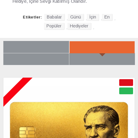
Hediye, İçine Sevgi Katılmış Olandır.
Babalar
Günü
İçin
En
Etiketler:
,
,
,
,
Popüler
Hediyeler
,
,
SON BAKTIKLARIN
YENI GELENLER
ÇOK BEĞENILENLER
BÜYÜK İNDIRIM
ÇOK YAKINDA
-50 %
YENI