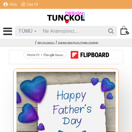
Giriş
Üye Ol
TÜMÜ
Blog Yazılarımız
Babalar Günü İçin En Popüler Hediyeler