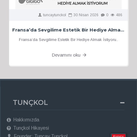
tuncaytunckol
30
Nisan
2026
0
486
Fransa’da Sevgilime Estetik Bir Hediye Almak İstiyorum
Fransa’da Sevgilime Estetik Bir Hediye Almak İstiyoru..
Devamını oku
TUNÇKOL
Hakkımızda
Tunçkol Hikayesi
Founder: Tuncay Tunçkol
Kurucu