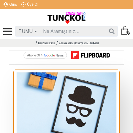
Giriş
Üye Ol
TÜMÜ
Blog Yazılarımız
Babalar Günü İçin Sevgi Dolu Hediyeler