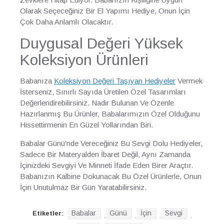
Olarak Seçeceğiniz Bir El Yapımı Hediye, Onun İçin
Çok Daha Anlamlı Olacaktır.
Duygusal Değeri Yüksek
Koleksiyon Ürünleri
Babanıza
Koleksiyon Değeri Taşıyan Hediyeler
Vermek
İsterseniz, Sınırlı Sayıda Üretilen Özel Tasarımları
Değerlendirebilirsiniz. Nadir Bulunan Ve Özenle
Hazırlanmış Bu Ürünler, Babalarımızın Özel Olduğunu
Hissettirmenin En Güzel Yollarından Biri.
Babalar Günü'nde Vereceğiniz Bu Sevgi Dolu Hediyeler,
Sadece Bir Materyalden İbaret Değil, Aynı Zamanda
İçinizdeki Sevgiyi Ve Minneti İfade Eden Birer Araçtır.
Babanızın Kalbine Dokunacak Bu Özel Ürünlerle, Onun
İçin Unutulmaz Bir Gün Yaratabilirsiniz.
Babalar
Günü
İçin
Sevgi
Etiketler:
,
,
,
,