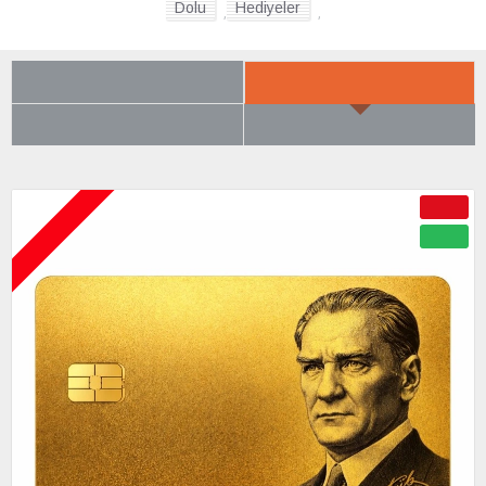
Dolu
Hediyeler
,
,
SON BAKTIKLARIN
YENI GELENLER
ÇOK BEĞENILENLER
BÜYÜK İNDIRIM
ÇOK YAKINDA
-50 %
YENI