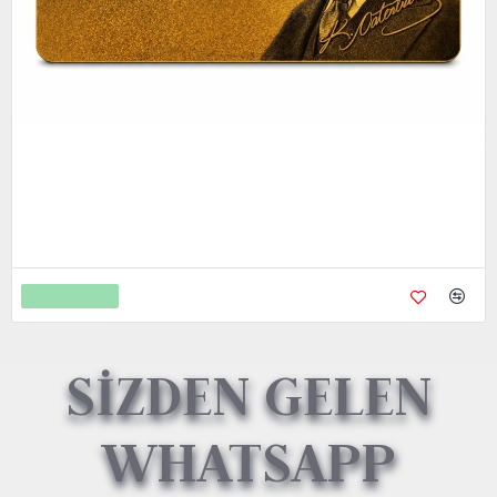
Metal Kredi Kartı Cnc İşleme- 24K Gerçek Altın Kaplama
4.750,00
9.450,00
Sepete Ekle
SİZDEN GELEN
WHATSAPP