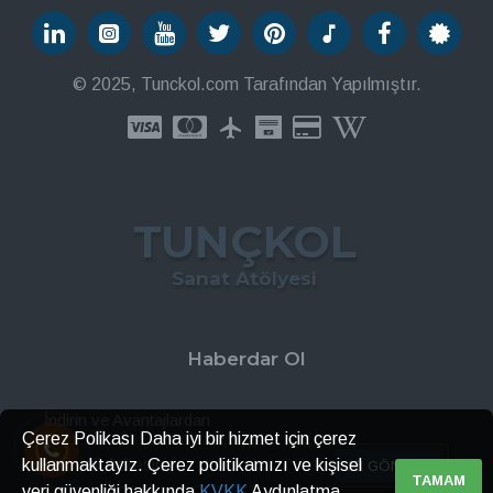
© 2025, Tunckol.com Tarafından Yapılmıştır.
TUNÇKOL
Sanat Atölyesi
Haberdar Ol
İndirin ve Avantajlardan
Çerez Polikası Daha iyi bir hizmet için çerez
kullanmaktayız. Çerez politikamızı ve kişisel
GÖNDER
TAMAM
veri güvenliği hakkında
KVKK
Aydınlatma