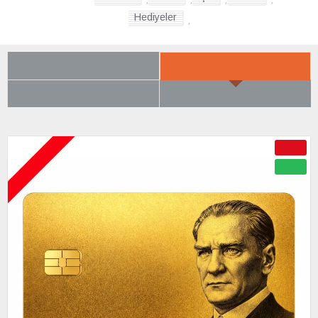
Hediyeler
,
SON BAKTIKLARIN
YENI GELENLER
ÇOK BEĞENILENLER
BÜYÜK İNDIRIM
ÇOK YAKINDA
-50 %
YENI