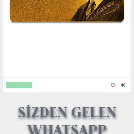
Metal Kredi Kartı Cnc İşleme- 24K Gerçek Altın Kaplama
4.750,00
9.450,00
Sepete Ekle
SİZDEN GELEN
WHATSAPP