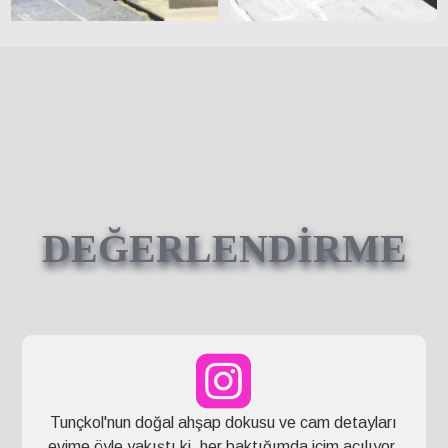
DEĞERLENDİRME
Tunçkol'nun doğal ahşap dokusu ve cam detayları
evime öyle yakıştı ki, her baktığımda içim açılıyor.