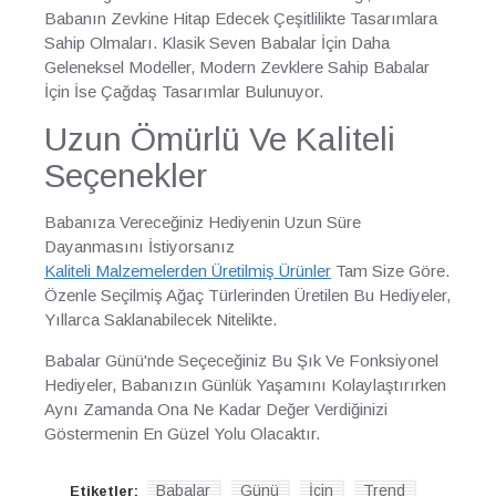
Babanın Zevkine Hitap Edecek Çeşitlilikte Tasarımlara
Sahip Olmaları. Klasik Seven Babalar İçin Daha
Geleneksel Modeller, Modern Zevklere Sahip Babalar
İçin İse Çağdaş Tasarımlar Bulunuyor.
Uzun Ömürlü Ve Kaliteli
Seçenekler
Babanıza Vereceğiniz Hediyenin Uzun Süre
Dayanmasını İstiyorsanız
Kaliteli Malzemelerden Üretilmiş Ürünler
Tam Size Göre.
Özenle Seçilmiş Ağaç Türlerinden Üretilen Bu Hediyeler,
Yıllarca Saklanabilecek Nitelikte.
Babalar Günü'nde Seçeceğiniz Bu Şık Ve Fonksiyonel
Hediyeler, Babanızın Günlük Yaşamını Kolaylaştırırken
Aynı Zamanda Ona Ne Kadar Değer Verdiğinizi
Göstermenin En Güzel Yolu Olacaktır.
Babalar
Günü
İçin
Trend
Etiketler:
,
,
,
,