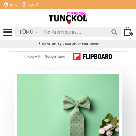
Giriş
Üye Ol
TÜMÜ
Blog Yazılarımız
Babalar Günü İçin Trend Hediyeler