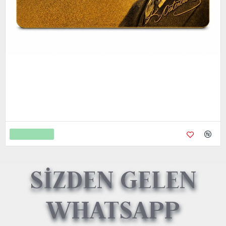
Metal Kredi Kartı Cnc İşleme- 24K Gerçek Altın Kaplama
4.750,00
9.450,00
Sepete Ekle
SİZDEN GELEN
WHATSAPP