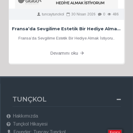
tuncaytunckol
30
Nisan
2026
0
486
Fransa’da Sevgilime Estetik Bir Hediye Almak İstiyorum
Fransa’da Sevgilime Estetik Bir Hediye Almak İstiyoru..
Devamını oku
TUNÇKOL
Hakkımızda
Tunçkol Hikayesi
Founder: Tuncay Tunçkol
Kurucu