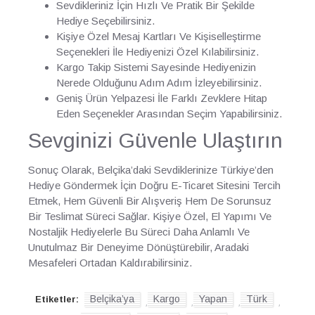
Sevdikleriniz İçin Hızlı Ve Pratik Bir Şekilde
Hediye Seçebilirsiniz.
Kişiye Özel Mesaj Kartları Ve Kişiselleştirme
Seçenekleri İle Hediyenizi Özel Kılabilirsiniz.
Kargo Takip Sistemi Sayesinde Hediyenizin
Nerede Olduğunu Adım Adım İzleyebilirsiniz.
Geniş Ürün Yelpazesi İle Farklı Zevklere Hitap
Eden Seçenekler Arasından Seçim Yapabilirsiniz.
Sevginizi Güvenle Ulaştırın
Sonuç Olarak, Belçika’daki Sevdiklerinize Türkiye’den
Hediye Göndermek İçin Doğru E-Ticaret Sitesini Tercih
Etmek, Hem Güvenli Bir Alışveriş Hem De Sorunsuz
Bir Teslimat Süreci Sağlar. Kişiye Özel, El Yapımı Ve
Nostaljik Hediyelerle Bu Süreci Daha Anlamlı Ve
Unutulmaz Bir Deneyime Dönüştürebilir, Aradaki
Mesafeleri Ortadan Kaldırabilirsiniz.
Belçika’ya
Kargo
Yapan
Türk
Etiketler:
,
,
,
,