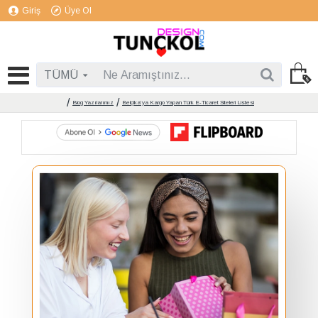
Giriş
Üye Ol
TÜMÜ
Blog Yazılarımız
Belçika’ya Kargo Yapan Türk E-Ticaret Siteleri Listesi