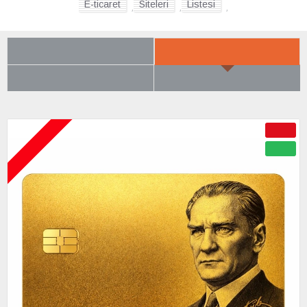
E-ticaret
Siteleri
Listesi
,
,
,
SON BAKTIKLARIN
YENI GELENLER
ÇOK BEĞENILENLER
BÜYÜK İNDIRIM
ÇOK YAKINDA
-50 %
YENI