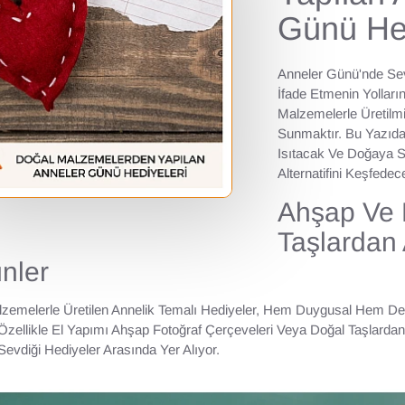
Günü Hed
Anneler Günü'nde Sev
İfade Etmenin Yolların
Malzemelerle Üretilm
Sunmaktır. Bu Yazıda,
Isıtacak Ve Doğaya S
Alternatifini Keşfedec
Ahşap Ve 
Taşlardan 
nler
emelerle Üretilen Annelik Temalı Hediyeler, Hem Duygusal Hem De E
zellikle El Yapımı Ahşap Fotoğraf Çerçeveleri Veya Doğal Taşlardan
Sevdiği Hediyeler Arasında Yer Alıyor.