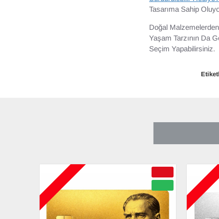
Tasarıma Sahip Oluyo
Doğal Malzemelerden 
Yaşam Tarzının Da Gö
Seçim Yapabilirsiniz.
Etiket
SON BAKTIKL
ÇOK YAKINDA
ÇOK YAKIND
-50 %
YENI