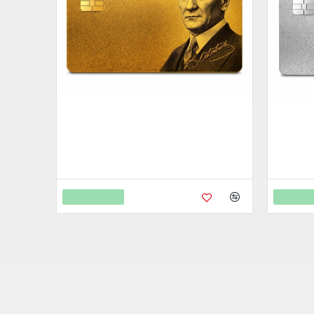
Metal Kredi Kartı Cnc İşleme- 24K Gerçek
Metal Kr
Altın Kaplama
Gerçek 
4.750,00
4.750
9.450,00
Sepete Ekle
Sepete 