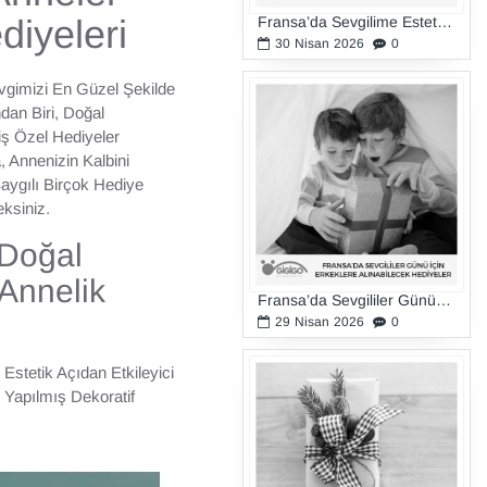
iyeleri
Fransa’da Sevgilime Estetik Bir Hediye Almak İstiyorum
30
Nisan
2026
0
gimizi En Güzel Şekilde
dan Biri, Doğal
iş Özel Hediyeler
 Annenizin Kalbini
aygılı Birçok Hediye
eksiniz.
Doğal
Annelik
Fransa’da Sevgililer Günü İçin Erkeklere Alınabilecek Hediyeler
29
Nisan
2026
0
stetik Açıdan Etkileyici
 Yapılmış Dekoratif