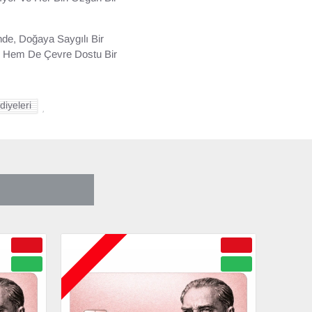
de, Doğaya Saygılı Bir
ir Hem De Çevre Dostu Bir
diyeleri
,
ÜYÜK İNDIRIM
ÇOK YAKINDA
ÇOK YAKI
-50 %
-58 %
YENI
YENI