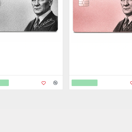
edi Kartı Cnc İşleme - 925K
Metal Kredi Kartı Cnc İşleme - 
Gümüş Kaplama
Rose Altın Kaplama
,00
4.750,00
9.450,00
9.450,00
Ekle
Sepete Ekle