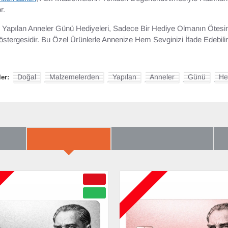
r.
Yapılan Anneler Günü Hediyeleri, Sadece Bir Hediye Olmanın Ötesin
stergesidir. Bu Özel Ürünlerle Annenize Hem Sevginizi İfade Edebil
Doğal
Malzemelerden
Yapılan
Anneler
Günü
He
ler:
,
,
,
,
,
ARIN
YENI GELENLER
ÇOK BEĞENILENLER
B
A
ÇOK YAKINDA
-50 %
YENI