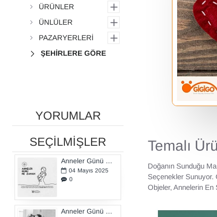
ÜRÜNLER
ÜNLÜLER
PAZARYERLERİ
ŞEHİRLERE GÖRE
YORUMLAR
SEÇİLMİŞLER
Temalı Ürü
Anneler Günü Ne Zaman?
Doğanın Sunduğu Malz
04
Mayıs
2025
Seçenekler Sunuyor. Ö
0
Objeler, Annelerin En 
Anneler Günü Hediyeleri