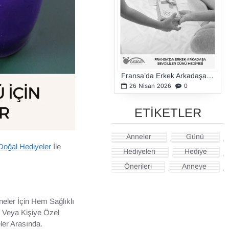
Fransa’da Erkek Arkadaşa Sevgililer Günü Hediyesi
26
Nisan
2026
0
ETİKETLER
Anneler
Günü
,
,
Doğal Hediyeler
İle
Hediyeleri
Hediye
,
,
Önerileri
Anneye
,
,
eler İçin Hem Sağlıklı
r Veya Kişiye Özel
ler Arasında.