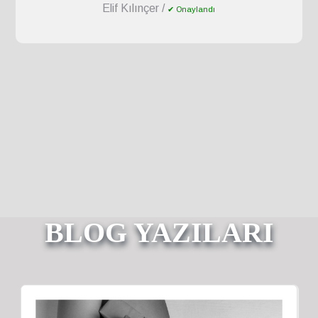
Elif Kılınçer /
✔ Onaylandı
BLOG YAZILARI