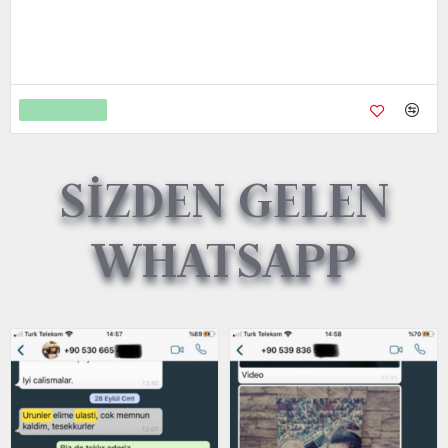
Metal Kredi Kartı Cnc İşleme- 24K Gerçek Altın Kaplama
4.750,00
9.450,00
Sepete Ekle
SİZDEN GELEN
WHATSAPP