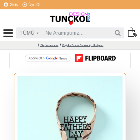
Giriş
Üye Ol
TÜMÜ
Blog Yazılarımız
Doğallık Seven Babalar İçin Hediyeler