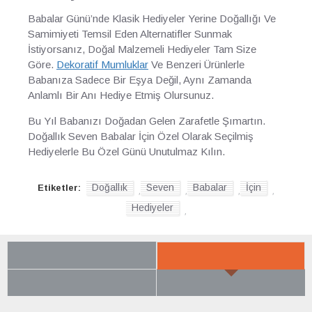
Babalar Günü’nde Klasik Hediyeler Yerine Doğallığı Ve
Samimiyeti Temsil Eden Alternatifler Sunmak
İstiyorsanız, Doğal Malzemeli Hediyeler Tam Size
Göre.
Dekoratif Mumluklar
Ve Benzeri Ürünlerle
Babanıza Sadece Bir Eşya Değil, Aynı Zamanda
Anlamlı Bir Anı Hediye Etmiş Olursunuz.
Bu Yıl Babanızı Doğadan Gelen Zarafetle Şımartın.
Doğallık Seven Babalar İçin Özel Olarak Seçilmiş
Hediyelerle Bu Özel Günü Unutulmaz Kılın.
Doğallık
Seven
Babalar
İçin
Etiketler:
,
,
,
,
Hediyeler
,
SON BAKTIKLARIN
YENI GELENLER
ÇOK BEĞENILENLER
BÜYÜK İNDIRIM