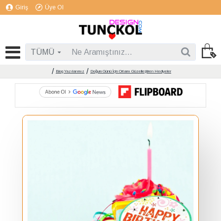
Giriş
Üye Ol
TÜMÜ
Blog Yazılarımız
Doğum Günü İçin Ortamı Güzelleştiren Hediyeler