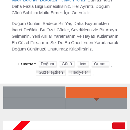
Daha Fazla Bilgi Edinebilirsiniz. Her Ayrıntı, Doğum
Günü Sahibini Mutlu Etmek İçin Önemlidir.
Doğum Günleri, Sadece Bir Yaş Daha Büyümekten
İbaret Değildir. Bu Özel Günler, Sevdiklerinizle Bir Araya
Gelmenin, Yeni Anılar Yaratmanın Ve Hayatı Kutlamanın
En Güzel Fırsatıdır. Siz De Bu Önerilerden Yararlanarak
Doğum Gününüzü Unutulmaz Kılabilirsiniz.
Doğum
Günü
İçin
Ortamı
Etiketler:
,
,
,
,
Güzelleştiren
Hediyeler
,
,
SON BAKTIKLARIN
YENI GELENLER
ÇOK BEĞENILENLER
BÜYÜK İNDIRIM
-50 %