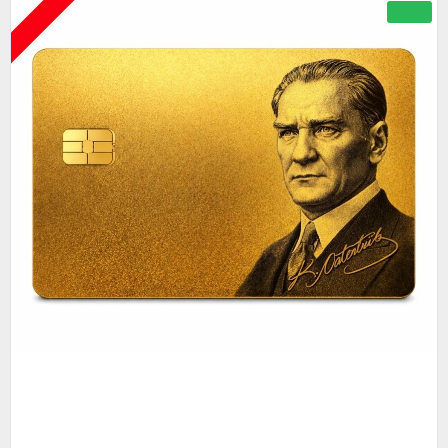
ÇOK YAKINDA
YENI
Metal Kredi Kartı Cnc İşleme- 24K Gerçek Altın Kaplama
4.750,00
9.450,00