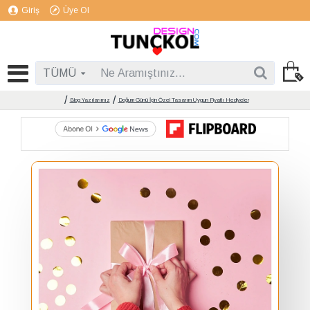
Giriş
Üye Ol
TÜMÜ
Blog Yazılarımız
Doğum Günü İçin Özel Tasarım Uygun Fiyatlı Hediyeler