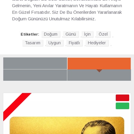
Gelmenin, Yeni Anılar Yaratmanın Ve Hayatı Kutlamanın
En Güzel Fırsatıdır. Siz De Bu Önerilerden Yararlanarak
Doğum Gününüzü Unutulmaz Kılabilirsiniz.
Doğum
Günü
İçin
Özel
Etiketler:
,
,
,
,
Tasarım
Uygun
Fiyatlı
Hediyeler
,
,
,
,
SON BAKTIKLARIN
YENI GELENLER
ÇOK BEĞENILENLER
BÜYÜK İNDIRIM
ÇOK YAKINDA
-50 %
YENI