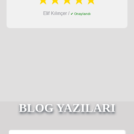
Elif Kılınçer /
✔ Onaylandı
BLOG YAZILARI