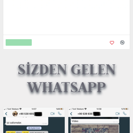
Metal Kredi Kartı Cnc İşleme- 24K Gerçek Altın Kaplama
4.750,00
9.450,00
Sepete Ekle
SİZDEN GELEN
WHATSAPP