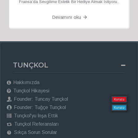
Fransa’da Sevgilime Estetik Bir Hediye Almak İstiyoru..
Devamını oku
TUNÇKOL
Hakkımızda
Tunçkol Hikayesi
Founder: Tuncay Tunçkol
Kurucu
Founder: Tuğçe Tunçkol
Kurucu
Tunçkol'yu İnşa Ettik
Tunçkol Referansları
Sıkça Sorun Sorular