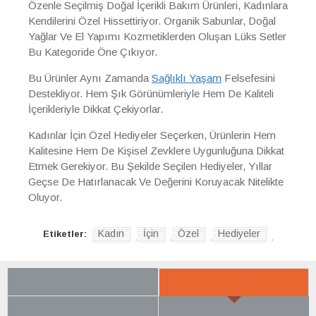
Özenle Seçilmiş Doğal İçerikli Bakım Ürünleri, Kadınlara
Kendilerini Özel Hissettiriyor. Organik Sabunlar, Doğal
Yağlar Ve El Yapımı Kozmetiklerden Oluşan Lüks Setler
Bu Kategoride Öne Çıkıyor.
Bu Ürünler Aynı Zamanda
Sağlıklı Yaşam
Felsefesini
Destekliyor. Hem Şık Görünümleriyle Hem De Kaliteli
İçerikleriyle Dikkat Çekiyorlar.
Kadınlar İçin Özel Hediyeler Seçerken, Ürünlerin Hem
Kalitesine Hem De Kişisel Zevklere Uygunluğuna Dikkat
Etmek Gerekiyor. Bu Şekilde Seçilen Hediyeler, Yıllar
Geçse De Hatırlanacak Ve Değerini Koruyacak Nitelikte
Oluyor.
Kadın
İçin
Özel
Hediyeler
Etiketler:
,
,
,
,
SON BAKTIKLARIN
YENI GELENLER
ÇOK BEĞENILENLER
BÜYÜK İNDIRIM