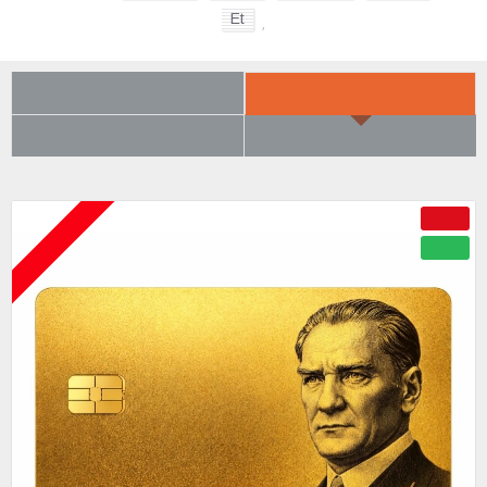
Et
,
SON BAKTIKLARIN
YENI GELENLER
ÇOK BEĞENILENLER
BÜYÜK İNDIRIM
ÇOK YAKINDA
-50 %
YENI