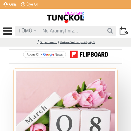
Giriş
Üye Ol
TÜMÜ
Blog Yazılarımız
Kadınlar Günü Hediyesi Sipariş Et