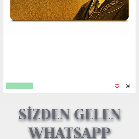
Metal Kredi Kartı Cnc İşleme- 24K Gerçek Altın Kaplama
4.750,00
9.450,00
Sepete Ekle
SİZDEN GELEN
WHATSAPP