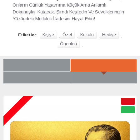
Onların Günlük Yaşamına Küçük Ama Anlamlı
Dokunuşlar Katacak. Şimdi Keşfedin Ve Sevdiklerinizin
Yüzündeki Mutluluk İfadesini Hayal Edin!
Kişiye
Özel
Kokulu
Hediye
Etiketler:
,
,
,
,
Önerileri
,
SON BAKTIKLARIN
YENI GELENLER
ÇOK BEĞENILENLER
BÜYÜK İNDIRIM
ÇOK YAKINDA
-50 %
YENI