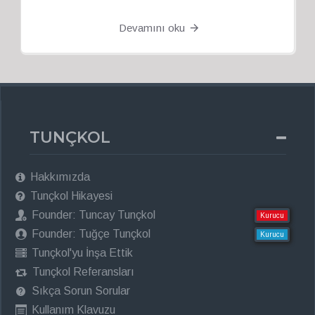
Devamını oku
TUNÇKOL
Hakkımızda
Tunçkol Hikayesi
Founder: Tuncay Tunçkol
Kurucu
Founder: Tuğçe Tunçkol
Kurucu
Tunçkol'yu İnşa Ettik
Tunçkol Referansları
Sıkça Sorun Sorular
Kullanım Klavuzu