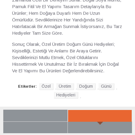
Pamuk Fitil Ve El Yapımı Tasarım Detaylarıyla Bu
Ürünler; Hem Doğaya Duyarlı Hem De Uzun
Ömürlüdür. Sevdiklerinize Her Yandığında Sizi
Hatırlatacak Bir Armağan Sunmak İstiyorsanız, Bu Tarz
Hediyeler Tam Size Göre.
Sonuç Olarak, Özel Üretim Doğum Günü Hediyeleri;
Kişiselliği, Estetiği Ve Anlamı Bir Araya Getirir.
Sevdiklerinizi Mutlu Etmek, Özel Olduklarını
Hissettirmek Ve Unutulmaz Bir İz Bırakmak İçin Doğal
Ve El Yapımı Bu Ürünleri Değerlendirebilirsiniz.
Özel
Üretim
Doğum
Günü
Etiketler:
,
,
,
,
Hediyeleri
,
SON BAKTIKLARIN
YENI GELENLER
ÇOK BEĞENILENLER
BÜYÜK İNDIRIM