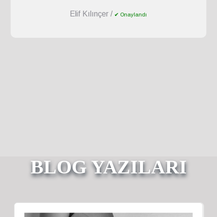
Elif Kılınçer /
✔ Onaylandı
BLOG YAZILARI