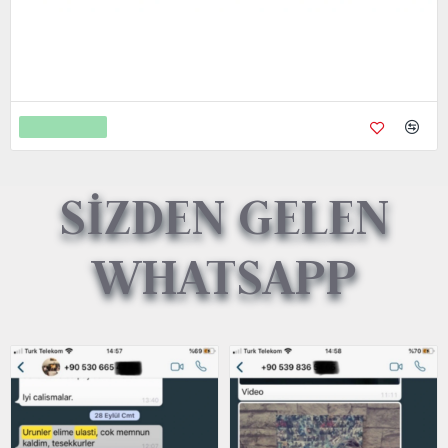
Metal Kredi Kartı Cnc İşleme- 24K Gerçek Altın Kaplama
4.750,00
9.450,00
Sepete Ekle
SİZDEN GELEN
WHATSAPP