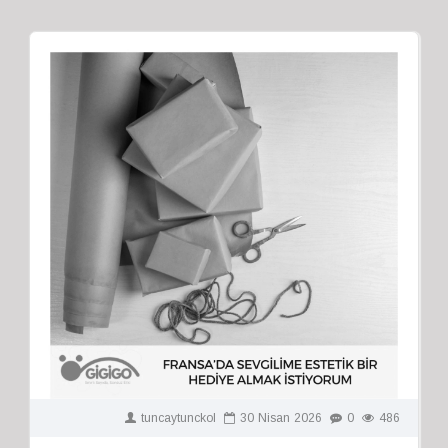
tuncaytunckol
30
Nisan
2026
0
486