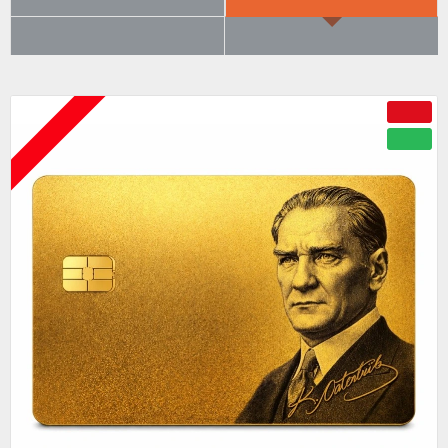
ÇOK BEĞENILENLER
BÜYÜK İNDIRIM
ÇOK YAKINDA
-50 %
YENI