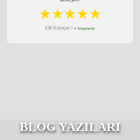
★★★★★
Elif Kılınçer /
✔ Onaylandı
BLOG YAZILARI