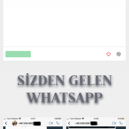
Metal Kredi Kartı Cnc İşleme- 24K Gerçek Altın Kaplama
4.750,00
9.450,00
Sepete Ekle
SİZDEN GELEN
WHATSAPP