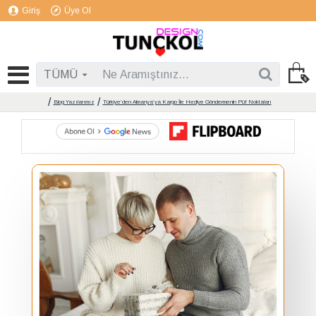
Giriş
Üye Ol
TÜMÜ
Blog Yazılarımız
Türkiye’den Almanya’ya Kargo İle Hediye Göndermenin Püf Noktaları