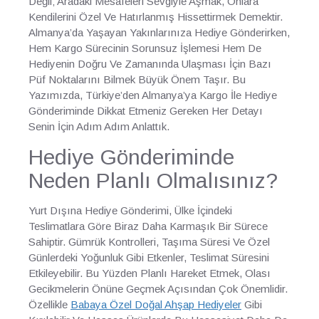
Değil; Aradaki Mesafeleri Sevgiyle Aşmak, Onlara
Kendilerini Özel Ve Hatırlanmış Hissettirmek Demektir.
Almanya’da Yaşayan Yakınlarınıza Hediye Gönderirken,
Hem Kargo Sürecinin Sorunsuz İşlemesi Hem De
Hediyenin Doğru Ve Zamanında Ulaşması İçin Bazı
Püf Noktalarını Bilmek Büyük Önem Taşır. Bu
Yazımızda, Türkiye’den Almanya’ya Kargo İle Hediye
Gönderiminde Dikkat Etmeniz Gereken Her Detayı
Senin İçin Adım Adım Anlattık.
Hediye Gönderiminde
Neden Planlı Olmalısınız?
Yurt Dışına Hediye Gönderimi, Ülke İçindeki
Teslimatlara Göre Biraz Daha Karmaşık Bir Sürece
Sahiptir. Gümrük Kontrolleri, Taşıma Süresi Ve Özel
Günlerdeki Yoğunluk Gibi Etkenler, Teslimat Süresini
Etkileyebilir. Bu Yüzden Planlı Hareket Etmek, Olası
Gecikmelerin Önüne Geçmek Açısından Çok Önemlidir.
Özellikle
Babaya Özel Doğal Ahşap Hediyeler
Gibi