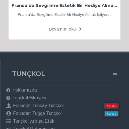
Fransa’da Sevgilime Estetik Bir Hediye Almak İstiyorum
Fransa’da Sevgilime Estetik Bir Hediye Almak İstiyoru..
Devamını oku
TUNÇKOL
Hakkımızda
Tunçkol Hikayesi
Founder: Tuncay Tunçkol
Kurucu
Founder: Tuğçe Tunçkol
Kurucu
Tunçkol'yu İnşa Ettik
Tunçkol Referansları