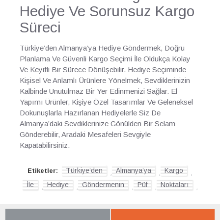
Hediye Ve Sorunsuz Kargo
Süreci
Türkiye’den Almanya’ya Hediye Göndermek, Doğru
Planlama Ve Güvenli Kargo Seçimi İle Oldukça Kolay
Ve Keyifli Bir Sürece Dönüşebilir. Hediye Seçiminde
Kişisel Ve Anlamlı Ürünlere Yönelmek, Sevdiklerinizin
Kalbinde Unutulmaz Bir Yer Edinmenizi Sağlar. El
Yapımı Ürünler, Kişiye Özel Tasarımlar Ve Geleneksel
Dokunuşlarla Hazırlanan Hediyelerle Siz De
Almanya’daki Sevdiklerinize Gönülden Bir Selam
Gönderebilir, Aradaki Mesafeleri Sevgiyle
Kapatabilirsiniz.
Türkiye’den
Almanya’ya
Kargo
Etiketler:
,
,
,
İle
Hediye
Göndermenin
Püf
Noktaları
,
,
,
,
,
SON BAKTIKLARIN
YENI GELENLER