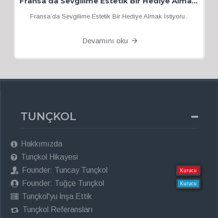
Fransa’da Sevgilime Estetik Bir Hediye Almak İstiyorum
Fransa’da Sevgilime Estetik Bir Hediye Almak İstiyoru..
Devamını oku
TUNÇKOL
Hakkımızda
Tunçkol Hikayesi
Founder: Tuncay Tunçkol
Kurucu
Founder: Tuğçe Tunçkol
Kurucu
Tunçkol'yu İnşa Ettik
Tunçkol Referansları