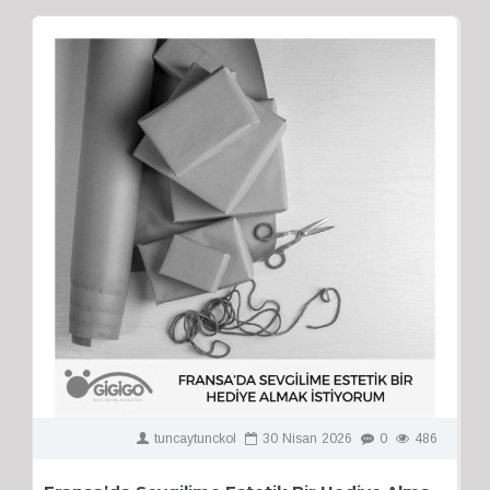
tuncaytunckol
30
Nisan
2026
0
486