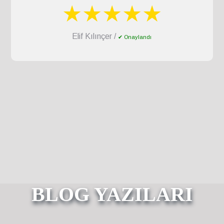
★★★★★
Elif Kılınçer /
✔ Onaylandı
BLOG YAZILARI