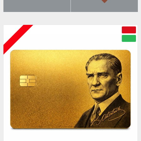
ÇOK BEĞENILENLER
BÜYÜK İNDIRIM
ÇOK YAKINDA
-50 %
YENI