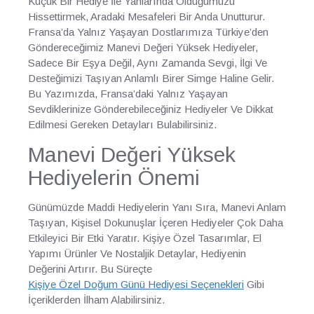
Küçük Bir Hediye İle Yanlarında Olduğumuzu
Hissettirmek, Aradaki Mesafeleri Bir Anda Unutturur.
Fransa’da Yalnız Yaşayan Dostlarımıza Türkiye’den
Göndereceğimiz Manevi Değeri Yüksek Hediyeler,
Sadece Bir Eşya Değil, Aynı Zamanda Sevgi, İlgi Ve
Desteğimizi Taşıyan Anlamlı Birer Simge Haline Gelir.
Bu Yazımızda, Fransa’daki Yalnız Yaşayan
Sevdiklerinize Gönderebileceğiniz Hediyeler Ve Dikkat
Edilmesi Gereken Detayları Bulabilirsiniz.
Manevi Değeri Yüksek
Hediyelerin Önemi
Günümüzde Maddi Hediyelerin Yanı Sıra, Manevi Anlam
Taşıyan, Kişisel Dokunuşlar İçeren Hediyeler Çok Daha
Etkileyici Bir Etki Yaratır. Kişiye Özel Tasarımlar, El
Yapımı Ürünler Ve Nostaljik Detaylar, Hediyenin
Değerini Artırır. Bu Süreçte
Kişiye Özel Doğum Günü Hediyesi Seçenekleri
Gibi
İçeriklerden İlham Alabilirsiniz.