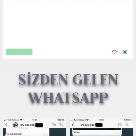
Metal Kredi Kartı Cnc İşleme- 24K Gerçek Altın Kaplama
4.750,00
9.450,00
Sepete Ekle
SİZDEN GELEN
WHATSAPP