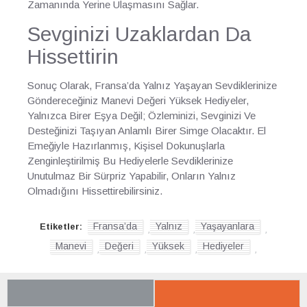
Zamanında Yerine Ulaşmasını Sağlar.
Sevginizi Uzaklardan Da
Hissettirin
Sonuç Olarak, Fransa’da Yalnız Yaşayan Sevdiklerinize
Göndereceğiniz Manevi Değeri Yüksek Hediyeler,
Yalnızca Birer Eşya Değil; Özleminizi, Sevginizi Ve
Desteğinizi Taşıyan Anlamlı Birer Simge Olacaktır. El
Emeğiyle Hazırlanmış, Kişisel Dokunuşlarla
Zenginleştirilmiş Bu Hediyelerle Sevdiklerinize
Unutulmaz Bir Sürpriz Yapabilir, Onların Yalnız
Olmadığını Hissettirebilirsiniz.
Fransa’da
Yalnız
Yaşayanlara
Etiketler:
,
,
,
Manevi
Değeri
Yüksek
Hediyeler
,
,
,
,
SON BAKTIKLARIN
YENI GELENLER