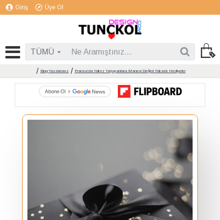
Giriş
Üye Ol
TÜMÜ
Blog Yazılarımız
Fransa’da Yalnız Yaşayanlara Manevi Değeri Yüksek Hediyeler